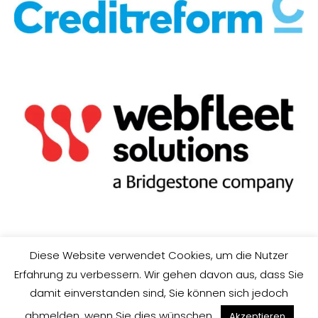
Diese Website verwendet Cookies, um die Nutzer
I
mpressum & Dateschutz
|
AGB
|
Home
Erfahrung zu verbessern. Wir gehen davon aus, dass Sie
© 2019 Anadolu. Designed with Love by yildiz.de
damit einverstanden sind, Sie können sich jedoch
Deutsch
English
abmelden, wenn Sie dies wünschen.
Akzeptieren